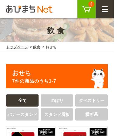
カート
0
CLOSE
飲食
会員登録
ログイン
トップページ
飲食
おせち
商品を探す
おせち
SEARCH
7件の商品のうち1-7
KEYWORD
ご利用ガイド
全て
のぼり
タペストリー
USER GUIDE
バナースタンド
スタンド看板
横断幕
ご利用ガイド トップ
注目キーワード
初めての方へ