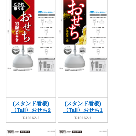
BEGINNER'S GUIDE
チュクミ
韓国グルメ
駐車場
鍋
夏
取り扱い商品一覧
CATEGORY
初めての方へ トップ
既製デザイン商品注文方法
飲食
住まい・暮らし
商品について
オリジナルオーダー注文方法
美容・健康
地域・観光
お客様の声
料金一覧
イベント・季節
不動産・建築
よくある質問
カルチャー・教養
娯楽
お届け納期と配送方法
車・バイク関連
その他
オリジナルオーダー制作事例
お支払方法
(スタンド看板)
(スタンド看板)
〈Tall〉おせち2
〈Tall〉おせち1
OTHER ITEMS
T-10162-2
T-10162-1