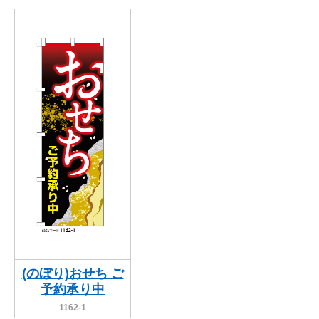
(のぼり)おせち ご
予約承り中
1162-1