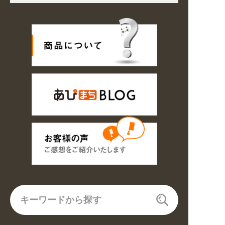
状況の悪化や交通規制により配送に遅延が生じております。 /
探しやすくなりました。お得なクーポンも発行中!
/
2026年08月09
文商品は休み明け8/17以降随時商品の製作・発送となります。ご了承ください