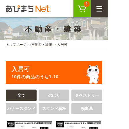
カート
0
CLOSE
不動産・建築
会員登録
ログイン
トップページ
不動産・建築
入居可
商品を探す
入居可
SEARCH
10件の商品のうち1-10
KEYWORD
ご利用ガイド
全て
のぼり
タペストリー
USER GUIDE
バナースタンド
スタンド看板
横断幕
ご利用ガイド トップ
注目キーワード
初めての方へ