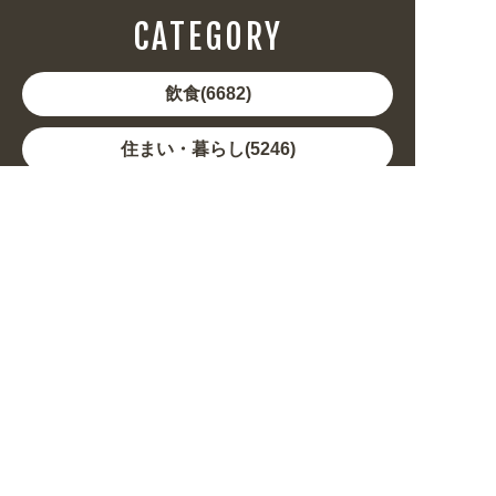
CATEGORY
飲食(6682)
住まい・暮らし(5246)
美容・健康(4656)
地域・観光(2099)
イベント・季節(1356)
不動産・建築(1886)
カルチャー・教養(684)
娯楽(688)