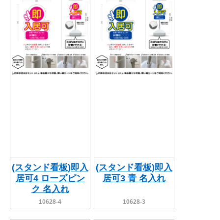
BEGINNER'S GUIDE
チュクミ
韓国グルメ
駐車場
鍋
夏
取り扱い商品一覧
CATEGORY
初めての方へ トップ
既製デザイン商品注文方法
飲食
住まい・暮らし
商品について
オリジナルオーダー注文方法
美容・健康
地域・観光
お客様の声
料金一覧
イベント・季節
不動産・建築
よくある質問
カルチャー・教養
娯楽
お届け納期と配送方法
車・バイク関連
その他
オリジナルオーダー制作事例
お支払方法
(スタンド看板)即入
(スタンド看板)即入
居可4 ローズピン
居可3 青 名入れ
OTHER ITEMS
ク 名入れ
10628-4
10628-3