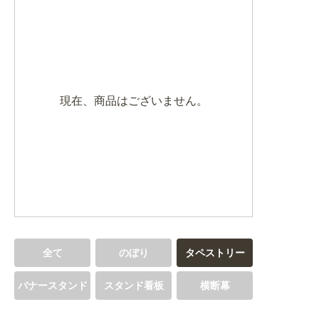
BEGINNER'S GUIDE
チュクミ
韓国グルメ
駐車場
鍋
夏
取り扱い商品一覧
CATEGORY
初めての方へ トップ
既製デザイン商品注文方法
飲食
住まい・暮らし
現在、商品はございません。
商品について
オリジナルオーダー注文方法
美容・健康
地域・観光
お客様の声
料金一覧
イベント・季節
不動産・建築
よくある質問
カルチャー・教養
娯楽
お届け納期と配送方法
車・バイク関連
その他
オリジナルオーダー制作事例
お支払方法
全て
のぼり
タペストリー
OTHER ITEMS
バナースタンド
スタンド看板
横断幕