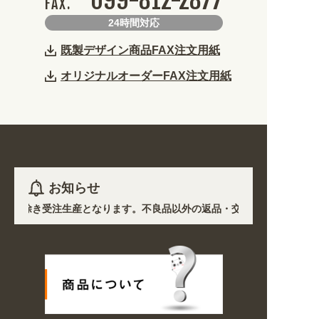
099-812-2877
FAX.
24時間対応
既製デザイン商品FAX注文用紙
オリジナルオーダーFAX注文用紙
お知らせ
など)を除き受注生産となります。不良品以外の返品・交換は一切できません
の影響で、各地において道路状況の悪化や交通規制により配送に遅延が生じ
オープン! 業種・用途から探しやすくなりました。お得なクーポンも発行
/6〜8/16の期間のご注文商品は休み明け8/17以降随時商品の製作・発