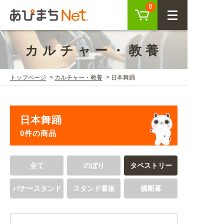
カート
0
CLOSE
カルチャー・教養
会員登録
ログイン
トップページ
カルチャー・教養
日本舞踊
商品を探す
日本舞踊
SEARCH
0件の商品
KEYWORD
ご利用ガイド
全て
のぼり
タペストリー
USER GUIDE
バナースタンド
スタンド看板
横断幕
ご利用ガイド トップ
注目キーワード
初めての方へ