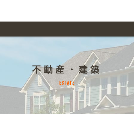
用ガイド トップ
ての方へ トップ
料金一覧
オリジナルオーダー
不動産・建築
飲食
住まい・暮らし
扱い商品一覧
について
お届け納期と配送方
ESTATE
容・健康
地域・観光
ント・季節
不動産・建築
デザイン商品注文方法
様の声
お支払方法
ャー・教養
娯楽
ジナルオーダー注文方法
ある質問
バイク関連
その他