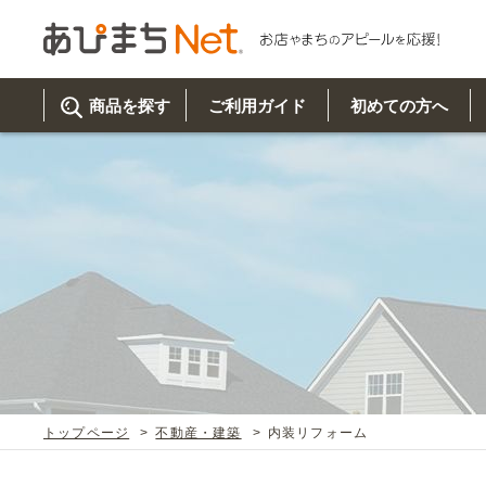
商品を探す
ご利用ガイド
初めての方へ
ご利
初め
取り
商品
美
イベ
既製
お客
チュクミ
韓国グルメ
駐車場
鍋
夏
カルチ
オリ
よく
トップページ
不動産・建築
内装リフォーム
車・