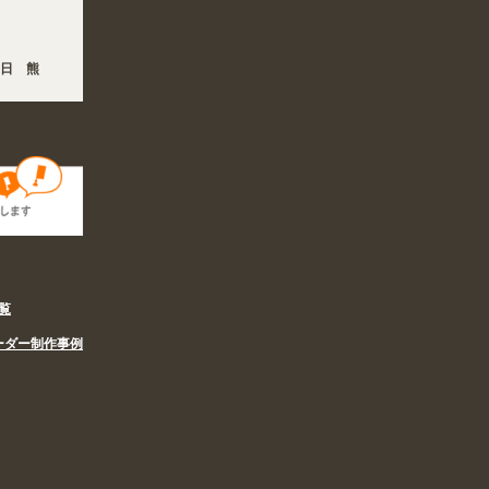
6日 熊本地方を震源とする地震の影響で、各地において道路状況の悪化や交通規制によ
姉妹サイト『あぴまちSHOP』オープン! 業種・用途から探しやすくなりました。お
覧
ーダー制作事例