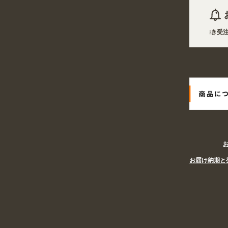
2026年08月06日 商品は一部(ポール・注水台など)を除き受注
2026年08月06日
姉妹サイト『あぴまちSHOP』オープン! 業種
お届け納期と