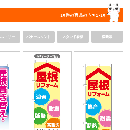
オリジ
10件の商品のうち1-10
ペストリー
バナースタンド
スタンド看板
横断幕