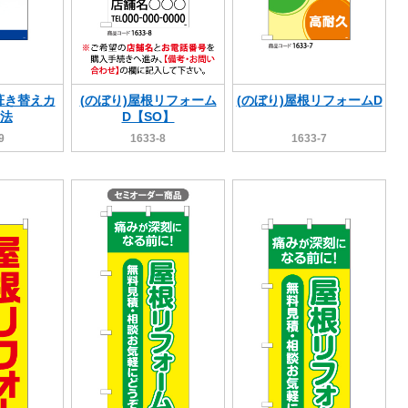
葺き替えカ
(のぼり)屋根リフォーム
(のぼり)屋根リフォームD
法
D【SO】
9
1633-8
1633-7