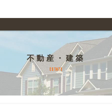
用ガイド トップ
ての方へ トップ
料金一覧
オリジナルオーダー
不動産・建築
飲食
住まい・暮らし
扱い商品一覧
について
お届け納期と配送方
ESTATE
容・健康
地域・観光
ント・季節
不動産・建築
デザイン商品注文方法
様の声
お支払方法
ャー・教養
娯楽
ジナルオーダー注文方法
ある質問
バイク関連
その他