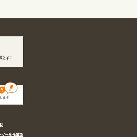
とする地震の影響で、各地において道路状況の悪化や交通規制により配送に遅延が生じて
に伴い、8/6〜8/16の期間のご注文商品は休み明け8/17以降随時商品の製作・発送
覧
ーダー制作事例