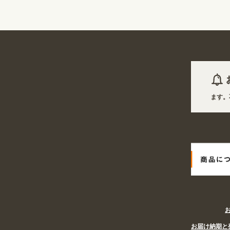
6年08月07日 商品は一部(ポール・注水台など)を除き受注生産となります。不良
6年08月07日
姉妹サイト『あぴまちSHOP』オープン! 業種・用途から探しやすく
お届け納期と