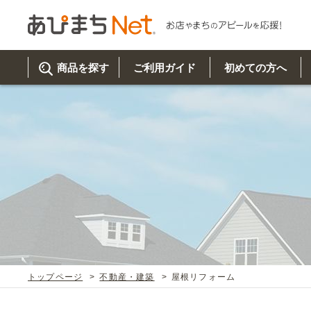
商品を探す
ご利用ガイド
初めての方へ
ご利
初め
取り
商品
美
イベ
既製
お客
チュクミ
韓国グルメ
駐車場
鍋
夏
カルチ
オリ
よく
トップページ
不動産・建築
屋根リフォーム
車・