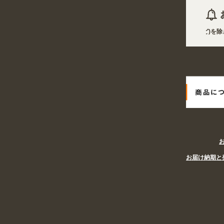
2026年08月09日 商品は一部(ポール・注水台など)を除
2026年08月09日
姉妹サイト『あぴまちSHOP』オープン!
お届け納期と