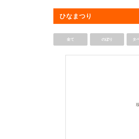
ひなまつり
全て
のぼり
タ