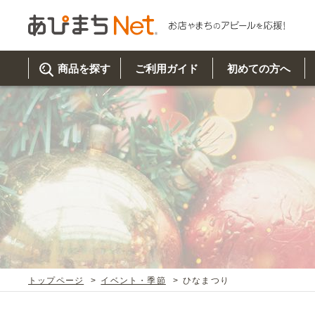
商品を探す
ご利用ガイド
初めての方へ
ご利
初め
取り
商品
美
イベ
既製
お客
チュクミ
韓国グルメ
駐車場
鍋
夏
カルチ
オリ
よく
トップページ
イベント・季節
ひなまつり
車・