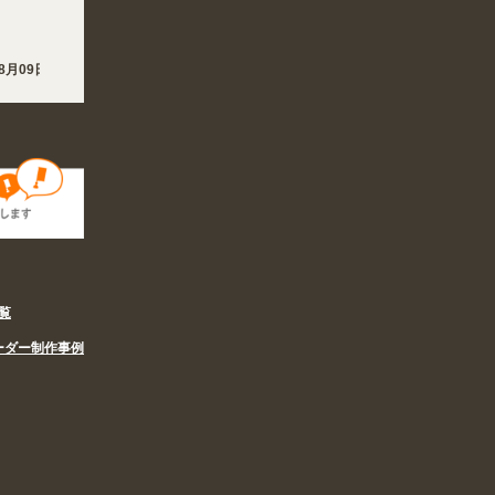
8月09日 熊本地方を震源とする地震の影響で、各地において道路状況の悪化や交通規
月09日 夏季休業の営業体制に伴い、8/6〜8/16の期間のご注文商品は休み明け8/
覧
ーダー制作事例