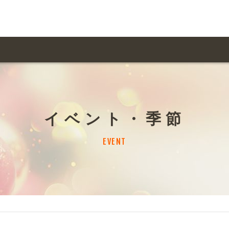
用ガイド トップ
ての方へ トップ
料金一覧
オリジナルオーダー
イベント・季節
飲食
住まい・暮らし
扱い商品一覧
について
お届け納期と配送方
EVENT
容・健康
地域・観光
ント・季節
不動産・建築
デザイン商品注文方法
様の声
お支払方法
ャー・教養
娯楽
ジナルオーダー注文方法
ある質問
バイク関連
その他