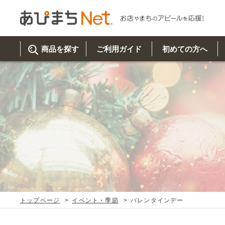
商品を探す
ご利用ガイド
初めての方へ
ご利
初め
取り
商品
美
イベ
既製
お客
チュクミ
韓国グルメ
駐車場
鍋
夏
カルチ
オリ
よく
トップページ
イベント・季節
バレンタインデー
車・