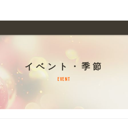
用ガイド トップ
ての方へ トップ
料金一覧
オリジナルオーダー
イベント・季節
飲食
住まい・暮らし
扱い商品一覧
について
お届け納期と配送方
EVENT
容・健康
地域・観光
ント・季節
不動産・建築
デザイン商品注文方法
様の声
お支払方法
ャー・教養
娯楽
ジナルオーダー注文方法
ある質問
バイク関連
その他