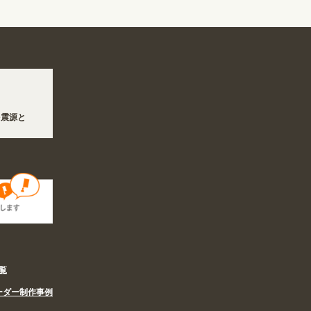
震源とする地震の影響で、各地において道路状況の悪化や交通規制により配送に遅延が生
まちSHOP』オープン! 業種・用途から探しやすくなりました。お得なクーポンも発
覧
ーダー制作事例