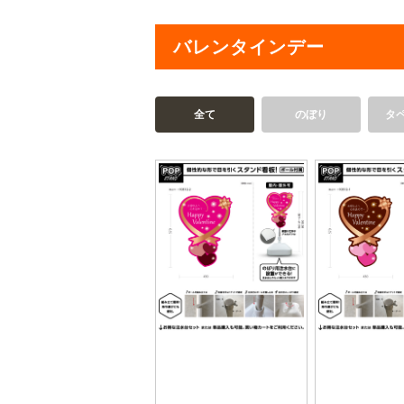
バレンタインデー
全て
のぼり
タ