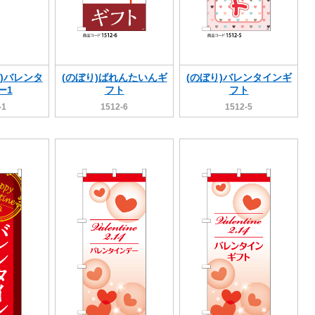
)バレンタ
(のぼり)ばれんたいんギ
(のぼり)バレンタインギ
ー1
フト
フト
-1
1512-6
1512-5