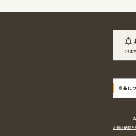
2026年08月06日 商品は一部(ポール・注水台など)を除き受注生産となります。
2026年08月06日
姉妹サイト『あぴまちSHOP』オープン! 業種・用途から探しや
お届け納期と