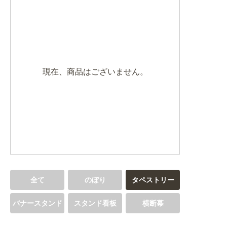
BEGINNER'S GUIDE
チュクミ
韓国グルメ
駐車場
鍋
夏
取り扱い商品一覧
CATEGORY
初めての方へ トップ
既製デザイン商品注文方法
飲食
住まい・暮らし
現在、商品はございません。
商品について
オリジナルオーダー注文方法
美容・健康
地域・観光
お客様の声
料金一覧
イベント・季節
不動産・建築
よくある質問
カルチャー・教養
娯楽
お届け納期と配送方法
車・バイク関連
その他
オリジナルオーダー制作事例
お支払方法
全て
のぼり
タペストリー
OTHER ITEMS
バナースタンド
スタンド看板
横断幕