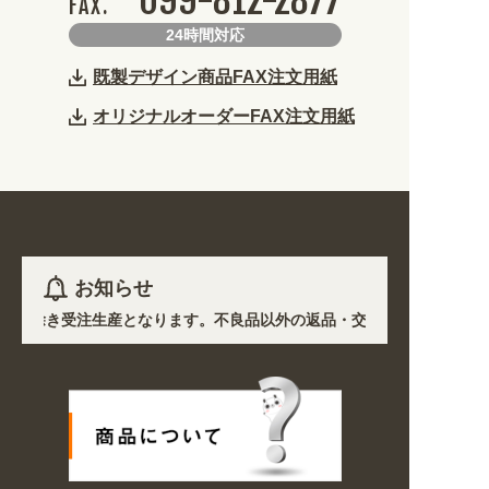
099-812-2877
FAX.
24時間対応
既製デザイン商品FAX注文用紙
オリジナルオーダーFAX注文用紙
お知らせ
など)を除き受注生産となります。不良品以外の返品・交換は一切できません
の影響で、各地において道路状況の悪化や交通規制により配送に遅延が生じ
オープン! 業種・用途から探しやすくなりました。お得なクーポンも発行
/6〜8/16の期間のご注文商品は休み明け8/17以降随時商品の製作・発