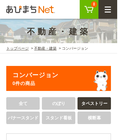
カート
0
CLOSE
不動産・建築
会員登録
ログイン
トップページ
不動産・建築
コンバージョン
商品を探す
コンバージョン
SEARCH
0件の商品
KEYWORD
ご利用ガイド
全て
のぼり
タペストリー
USER GUIDE
バナースタンド
スタンド看板
横断幕
ご利用ガイド トップ
注目キーワード
初めての方へ