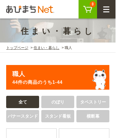
カート
0
CLOSE
住まい・暮らし
会員登録
ログイン
トップページ
住まい・暮らし
職人
商品を探す
職人
SEARCH
44件の商品のうち1-44
KEYWORD
ご利用ガイド
全て
のぼり
タペストリー
USER GUIDE
バナースタンド
スタンド看板
横断幕
ご利用ガイド トップ
注目キーワード
初めての方へ