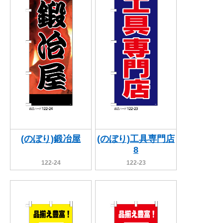
(のぼり)鍛冶屋
(のぼり)工具専門店
8
122-24
122-23