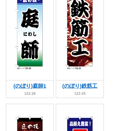
(のぼり)庭師1
(のぼり)鉄筋工
122-26
122-25