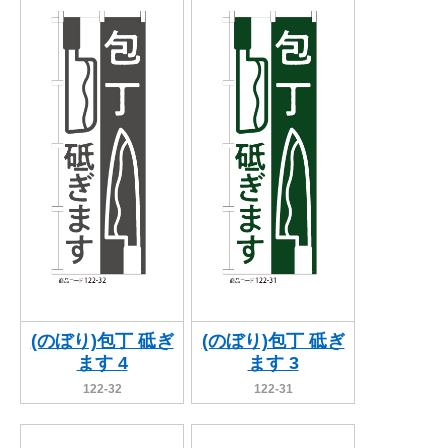
BEGINNER'S GUIDE
チュクミ
韓国グルメ
駐車場
鍋
夏
取り扱い商品一覧
CATEGORY
初めての方へ トップ
既製デザイン商品注文方法
飲食
住まい・暮らし
商品について
オリジナルオーダー注文方法
美容・健康
地域・観光
お客様の声
料金一覧
イベント・季節
不動産・建築
よくある質問
カルチャー・教養
娯楽
お届け納期と配送方法
車・バイク関連
その他
オリジナルオーダー制作事例
お支払方法
(のぼり)包丁 砥ぎ
(のぼり)包丁 砥ぎ
ます 4
ます 3
OTHER ITEMS
122-32
122-31