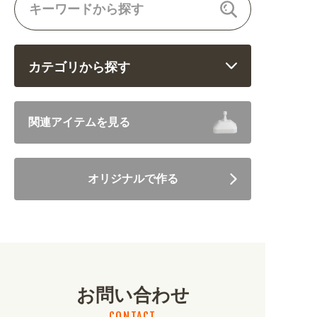
カテゴリから探す
飲食 (6682)
関連アイテムを見る
住まい・暮らし (5246)
オリジナルで作る
美容・健康 (4656)
地域・観光 (2099)
イベント・季節 (1356)
お問い合わせ
不動産・建築 (1886)
CONTACT