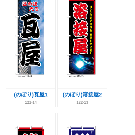
(のぼり)瓦屋1
(のぼり)溶接屋2
122-14
122-13