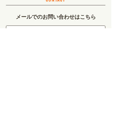
カルチャー・教養 (684)
メールでのお問い合わせはこちら
娯楽 (688)
車・バイク関連 (263)
お問い合わせフォーム
その他 (1786)
お電話・FAXでのお問い合わせはこちら
ご注文も承っております
0120-828-889
平日9:00～12:00/13:00～17:00
099-812-2877
FAX.
24時間対応