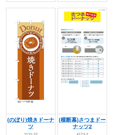
(のぼり)焼きドーナ
(横断幕)さつまドー
ツ
ナッツ2
1131-32
4173-2