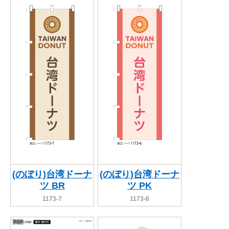
BEGINNER'S GUIDE
チュクミ
韓国グルメ
駐車場
鍋
夏
取り扱い商品一覧
CATEGORY
初めての方へ トップ
既製デザイン商品注文方法
飲食
住まい・暮らし
商品について
オリジナルオーダー注文方法
美容・健康
地域・観光
お客様の声
料金一覧
イベント・季節
不動産・建築
よくある質問
カルチャー・教養
娯楽
お届け納期と配送方法
車・バイク関連
その他
オリジナルオーダー制作事例
お支払方法
(のぼり)台湾ドーナ
(のぼり)台湾ドーナ
ツ BR
ツ PK
OTHER ITEMS
1173-7
1173-6