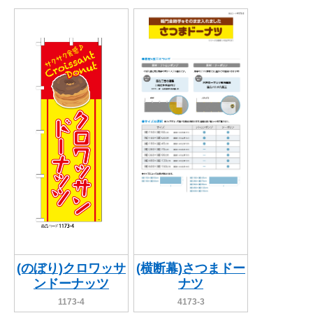
(のぼり)クロワッサ
(横断幕)さつまドー
ンドーナッツ
ナツ
1173-4
4173-3