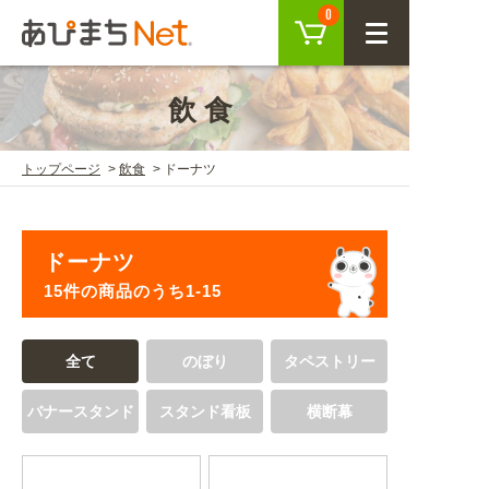
カート
0
CLOSE
飲食
会員登録
ログイン
トップページ
飲食
ドーナツ
商品を探す
ドーナツ
SEARCH
15件の商品のうち1-15
KEYWORD
ご利用ガイド
全て
のぼり
タペストリー
USER GUIDE
バナースタンド
スタンド看板
横断幕
ご利用ガイド トップ
注目キーワード
初めての方へ