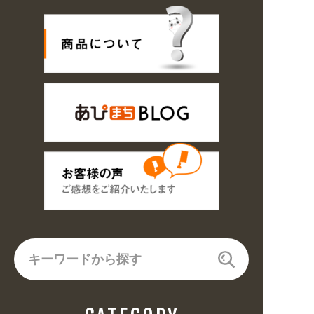
16の期間のご注文商品は休み明け8/17以降随時商品の製作・発送となりま