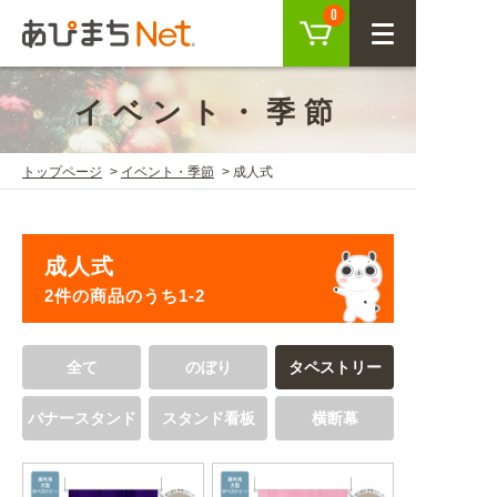
カート
0
CLOSE
イベント・季節
会員登録
ログイン
トップページ
イベント・季節
成人式
商品を探す
成人式
SEARCH
2件の商品のうち1-2
KEYWORD
ご利用ガイド
全て
のぼり
タペストリー
USER GUIDE
バナースタンド
スタンド看板
横断幕
ご利用ガイド トップ
注目キーワード
初めての方へ