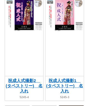
BEGINNER'S GUIDE
チュクミ
韓国グルメ
駐車場
鍋
夏
取り扱い商品一覧
CATEGORY
初めての方へ トップ
既製デザイン商品注文方法
飲食
住まい・暮らし
商品について
オリジナルオーダー注文方法
美容・健康
地域・観光
お客様の声
料金一覧
イベント・季節
不動産・建築
よくある質問
カルチャー・教養
娯楽
お届け納期と配送方法
車・バイク関連
その他
オリジナルオーダー制作事例
お支払方法
祝成人式撮影2
祝成人式撮影1
(タペストリー) 名
(タペストリー) 名
OTHER ITEMS
入れ
入れ
5245-4
5245-3