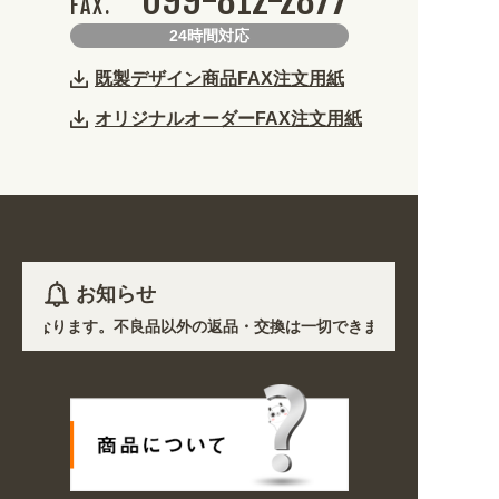
099-812-2877
FAX.
24時間対応
既製デザイン商品FAX注文用紙
オリジナルオーダーFAX注文用紙
お知らせ
注生産となります。不良品以外の返品・交換は一切できません。 /
において道路状況の悪化や交通規制により配送に遅延が生じております。 
種・用途から探しやすくなりました。お得なクーポンも発行中!
/
の期間のご注文商品は休み明け8/17以降随時商品の製作・発送となります。ご