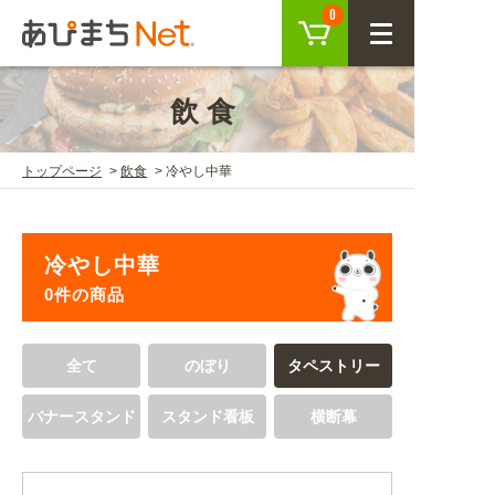
カート
0
CLOSE
飲食
会員登録
ログイン
トップページ
飲食
冷やし中華
商品を探す
冷やし中華
SEARCH
0件の商品
KEYWORD
ご利用ガイド
全て
のぼり
タペストリー
USER GUIDE
バナースタンド
スタンド看板
横断幕
ご利用ガイド トップ
注目キーワード
初めての方へ