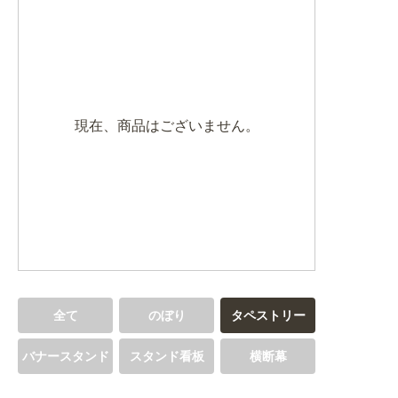
BEGINNER'S GUIDE
チュクミ
韓国グルメ
駐車場
鍋
夏
取り扱い商品一覧
CATEGORY
初めての方へ トップ
既製デザイン商品注文方法
飲食
住まい・暮らし
現在、商品はございません。
商品について
オリジナルオーダー注文方法
美容・健康
地域・観光
お客様の声
料金一覧
イベント・季節
不動産・建築
よくある質問
カルチャー・教養
娯楽
お届け納期と配送方法
車・バイク関連
その他
オリジナルオーダー制作事例
お支払方法
全て
のぼり
タペストリー
OTHER ITEMS
バナースタンド
スタンド看板
横断幕