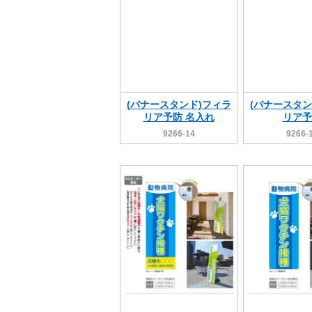
(バナースタンド)フィラ
(バナースタン
リア予防 名入れ
リア予
9266-14
9266-