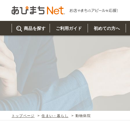
商品を探す
ご利用ガイド
初めての方へ
ご利
初め
取り
商品
美
イベ
既製
お客
チュクミ
韓国グルメ
駐車場
鍋
夏
カルチ
オリ
よく
トップページ
住まい・暮らし
動物病院
車・