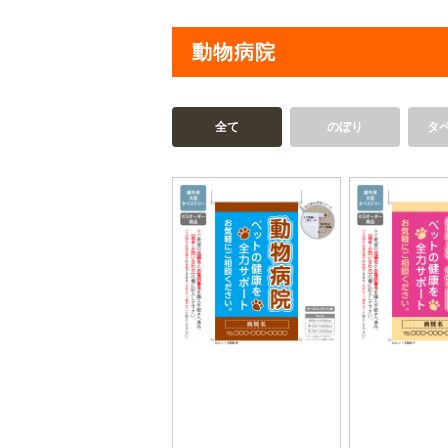
動物病院
全て
のぼり
タ