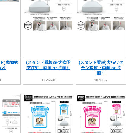
ド)動物病
(スタンド看板)狂犬病予
(スタンド看板)犬猫ワク
入れ
防注射〈両面 or 片面〉
チン接種〈両面 or 片
面〉
1
10266-8
10266-7