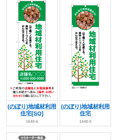
BEGINNER'S GUIDE
チュクミ
韓国グルメ
駐車場
鍋
夏
取り扱い商品一覧
CATEGORY
初めての方へ トップ
既製デザイン商品注文方法
飲食
住まい・暮らし
商品について
オリジナルオーダー注文方法
美容・健康
地域・観光
お客様の声
料金一覧
イベント・季節
不動産・建築
よくある質問
カルチャー・教養
娯楽
お届け納期と配送方法
車・バイク関連
その他
オリジナルオーダー制作事例
お支払方法
(のぼり)地域材利用
(のぼり)地域材利用
住宅[SO]
住宅
OTHER ITEMS
1640-6
1640-5