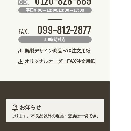
0120-828-889
平日9:00～12:00/13:00～17:00
099-812-2877
FAX.
24時間対応
既製デザイン商品FAX注文用紙
オリジナルオーダーFAX注文用紙
お知らせ
注生産となります。不良品以外の返品・交換は一切できません。 /
において道路状況の悪化や交通規制により配送に遅延が生じております。 /
種・用途から探しやすくなりました。お得なクーポンも発行中!
/
期間のご注文商品は休み明け8/17以降随時商品の製作・発送となります。ご