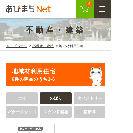
カート
0
CLOSE
不動産・建築
会員登録
ログイン
トップページ
不動産・建築
地域材利用住宅
商品を探す
地域材利用住宅
SEARCH
6件の商品のうち1-6
KEYWORD
ご利用ガイド
全て
のぼり
タペストリー
USER GUIDE
バナースタンド
スタンド看板
横断幕
ご利用ガイド トップ
注目キーワード
初めての方へ