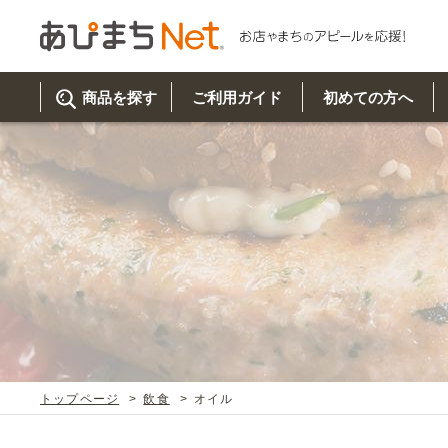
商品を探す
ご利用ガイド
初めての方へ
ご利
初め
取り
商品
美
イベ
既製
お客
チュクミ
韓国グルメ
駐車場
鍋
夏
カルチ
オリ
よく
トップページ
飲食
オイル
車・