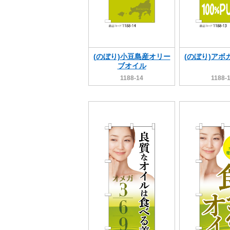
(のぼり)小豆島産オリー
(のぼり)アボ
ブオイル
1188-14
1188-