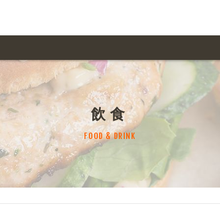
用ガイド トップ
ての方へ トップ
料金一覧
オリジナルオーダー
飲食
飲食
住まい・暮らし
扱い商品一覧
について
お届け納期と配送方
FOOD & DRINK
容・健康
地域・観光
ント・季節
不動産・建築
デザイン商品注文方法
様の声
お支払方法
ャー・教養
娯楽
ジナルオーダー注文方法
ある質問
バイク関連
その他