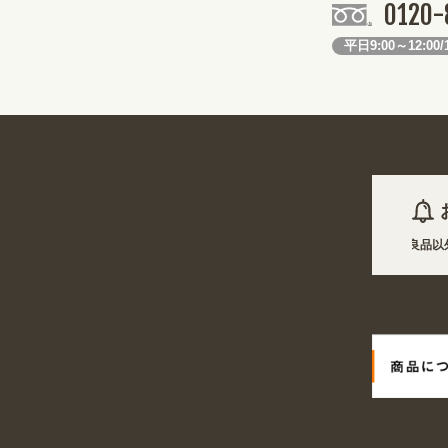
0120-
平日9:00～12:00/1
07日 商品は一部(ポール・注水台など)を除き受注生産となります。不良品以外の返品
7日
姉妹サイト『あぴまちSHOP』オープン! 業種・用途から探しやすくなりました