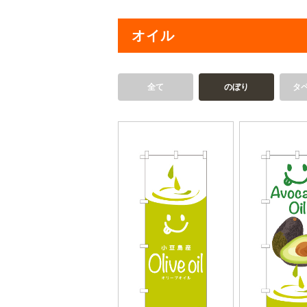
オイル
全て
のぼり
タ