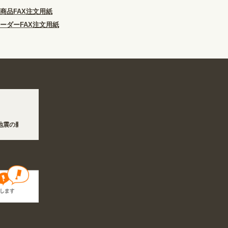
商品FAX注文用紙
ーダーFAX注文用紙
影響で、各地において道路状況の悪化や交通規制により配送に遅延が生じております。
/6〜8/16の期間のご注文商品は休み明け8/17以降随時商品の製作・発送となります。