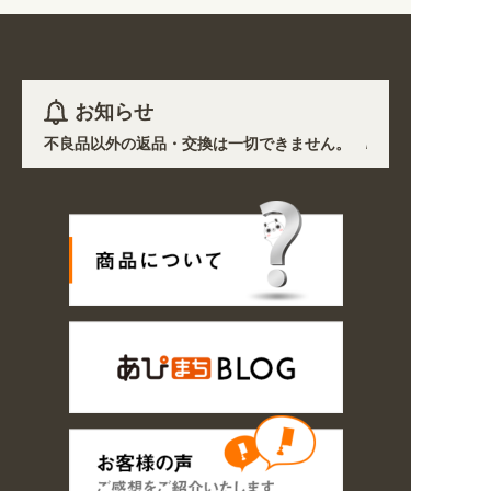
お知らせ
ります。不良品以外の返品・交換は一切できません。 /
路状況の悪化や交通規制により配送に遅延が生じております。 /
ら探しやすくなりました。お得なクーポンも発行中!
/
2026年08月09
文商品は休み明け8/17以降随時商品の製作・発送となります。ご了承ください