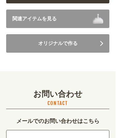
飲食 (6682)
関連アイテムを見る
住まい・暮らし (5246)
オリジナルで作る
美容・健康 (4656)
地域・観光 (2099)
イベント・季節 (1356)
お問い合わせ
不動産・建築 (1886)
CONTACT
カルチャー・教養 (684)
メールでのお問い合わせはこちら
娯楽 (688)