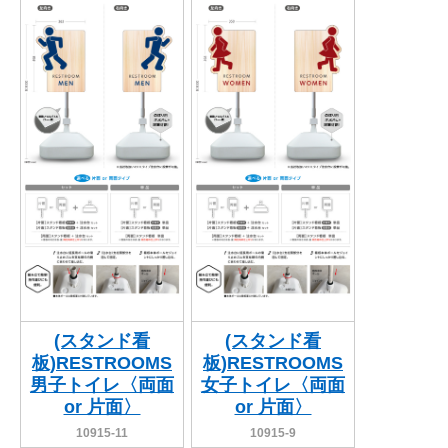
BEGINNER'S GUIDE
チュクミ
韓国グルメ
駐車場
鍋
夏
取り扱い商品一覧
CATEGORY
初めての方へ トップ
既製デザイン商品注文方法
飲食
住まい・暮らし
商品について
オリジナルオーダー注文方法
美容・健康
地域・観光
お客様の声
料金一覧
イベント・季節
不動産・建築
よくある質問
カルチャー・教養
娯楽
お届け納期と配送方法
車・バイク関連
その他
オリジナルオーダー制作事例
お支払方法
(スタンド看
(スタンド看
板)RESTROOMS
板)RESTROOMS
OTHER ITEMS
男子トイレ〈両面
女子トイレ〈両面
or 片面〉
or 片面〉
10915-11
10915-9