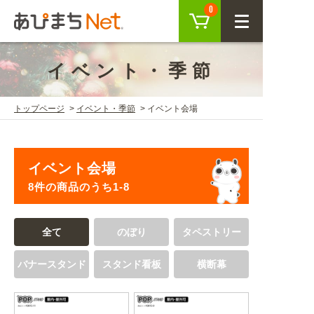
カート
0
CLOSE
イベント・季節
会員登録
ログイン
トップページ
イベント・季節
イベント会場
商品を探す
イベント会場
SEARCH
8件の商品のうち1-8
KEYWORD
ご利用ガイド
全て
のぼり
タペストリー
USER GUIDE
バナースタンド
スタンド看板
横断幕
ご利用ガイド トップ
注目キーワード
初めての方へ